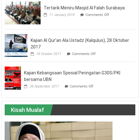
Tertarik Meniru Masjid Al Falah Surabaya
on
11 January 2019
Comments Off
Tertarik
Meniru
Masjid
Al
Falah
Kajian Al Qur’an Ala Ustadz (Kalqulus), 28 Oktober
Surabaya
2017
on
18 October 2017
Comments Off
Kajian
Al
Qur’an
Kajian Kebangsaan Spesial Peringatan G30S/PKI
Ala
Ustadz
bersama UBN
(Kalqulus),
on
28 September 2017
Comments Off
28
Kajian
Oktober
Kebangsaan
2017
Spesial
Peringatan
Kisah Mualaf
G30S/PKI
bersama
UBN