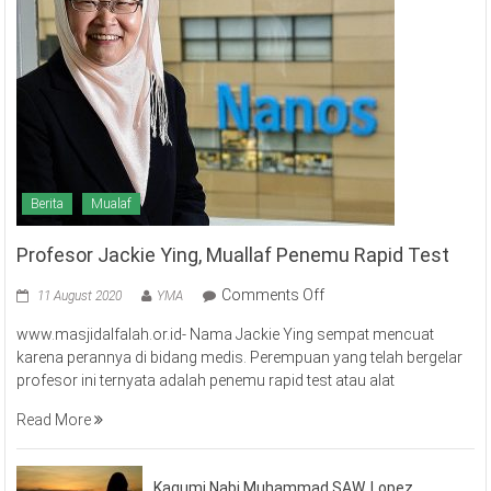
Berita
Mualaf
Profesor Jackie Ying, Muallaf Penemu Rapid Test
on
Comments Off
11 August 2020
YMA
Profesor
www.masjidalfalah.or.id- Nama Jackie Ying sempat mencuat
Jackie
karena perannya di bidang medis. Perempuan yang telah bergelar
Ying,
profesor ini ternyata adalah penemu rapid test atau alat
Muallaf
Penemu
Read More
Rapid
Test
Kagumi Nabi Muhammad SAW, Lopez