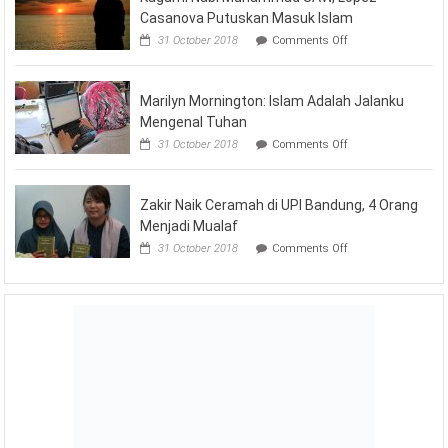
Casanova Putuskan Masuk Islam
on
31 October 2018
Comments Off
Kagumi
Nabi
Muhammad
Marilyn Mornington: Islam Adalah Jalanku
SAW,
Lopez
Mengenal Tuhan
Casanova
on
31 October 2018
Comments Off
Putuskan
Marilyn
Masuk
Mornington:
Islam
Islam
Zakir Naik Ceramah di UPI Bandung, 4 Orang
Adalah
Jalanku
Menjadi Mualaf
Mengenal
on
31 October 2018
Comments Off
Tuhan
Zakir
Naik
Ceramah
di
UPI
Bandung,
4
Orang
Menjadi
Mualaf