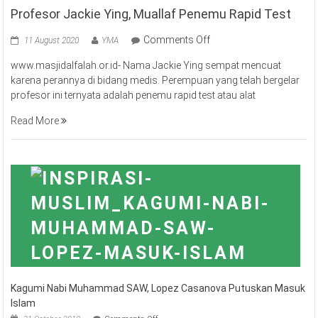
Profesor Jackie Ying, Muallaf Penemu Rapid Test
on
Comments Off
11 August 2020
YMA
Profesor
www.masjidalfalah.or.id- Nama Jackie Ying sempat mencuat
Jackie
karena perannya di bidang medis. Perempuan yang telah bergelar
Ying,
profesor ini ternyata adalah penemu rapid test atau alat
Muallaf
Penemu
Read More
Rapid
Test
Kagumi Nabi Muhammad SAW, Lopez Casanova Putuskan Masuk
Islam
on