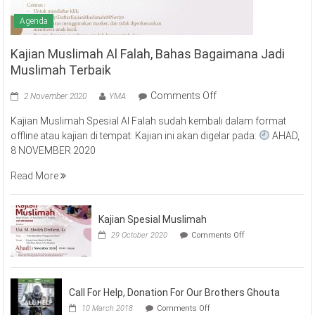
Agenda
Kajian Muslimah Al Falah, Bahas Bagaimana Jadi
Muslimah Terbaik
on
Comments Off
2 November 2020
YMA
Kajian
Kajian Muslimah Spesial Al Falah sudah kembali dalam format
Muslimah
offline atau kajian di tempat. Kajian ini akan digelar pada:
AHAD,
Al
8 NOVEMBER 2020
Falah,
Bahas
Read More
Bagaimana
Jadi
Muslimah
Kajian Spesial Muslimah
Terbaik
on
29 October 2020
Comments Off
Kajian
Spesial
Muslimah
Call For Help, Donation For Our Brothers Ghouta
on
10 March 2018
Comments Off