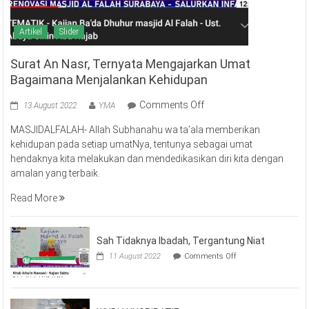
Artikel
Slider
Surat An Nasr, Ternyata Mengajarkan Umat
Bagaimana Menjalankan Kehidupan
on
Comments Off
13 August 2022
YMA
Surat
MASJIDALFALAH- Allah Subhanahu wa ta’ala memberikan
An
kehidupan pada setiap umatNya, tentunya sebagai umat
Nasr,
hendaknya kita melakukan dan mendedikasikan diri kita dengan
Ternyata
amalan yang terbaik.
Mengajarkan
Umat
Read More
Bagaimana
Menjalankan
Kehidupan
Sah Tidaknya Ibadah, Tergantung Niat
on
11 August 2022
Comments Off
Sah
Tidaknya
Ibadah,
Tergantung
Niat