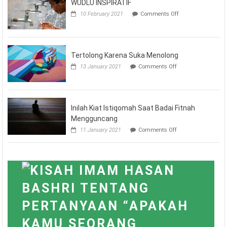
WUDLU INSPIRATIF
on
10 February 2021
Comments Off
WUDLU
INSPIRATIF
Tertolong Karena Suka Menolong
on
13 January 2021
Comments Off
Tertolong
Karena
Suka
Menolong
Inilah Kiat Istiqomah Saat Badai Fitnah
Mengguncang
on
11 January 2021
Comments Off
Inilah
Kiat
Istiqomah
Saat
Badai
Fitnah
Mengguncang