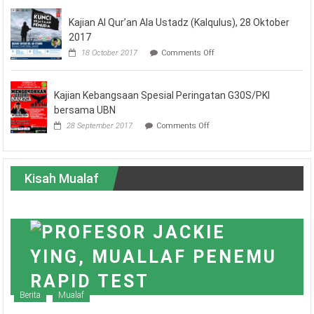
Masjid
Kajian Al Qur’an Ala Ustadz (Kalqulus), 28 Oktober
Al
Falah
2017
Surabaya
on
18 October 2017
Comments Off
Kajian
Al
Qur’an
Kajian Kebangsaan Spesial Peringatan G30S/PKI
Ala
Ustadz
bersama UBN
(Kalqulus),
on
28 September 2017
Comments Off
28
Kajian
Oktober
Kebangsaan
2017
Spesial
Peringatan
Kisah Mualaf
G30S/PKI
bersama
UBN
Berita
Mualaf