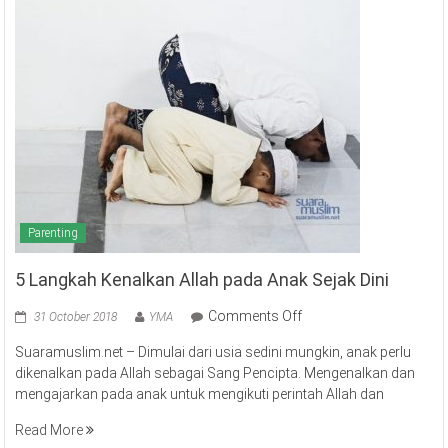
Parenting
5 Langkah Kenalkan Allah pada Anak Sejak Dini
on
Comments Off
31 October 2018
YMA
5
Suaramuslim.net – Dimulai dari usia sedini mungkin, anak perlu
Langkah
dikenalkan pada Allah sebagai Sang Pencipta. Mengenalkan dan
Kenalkan
mengajarkan pada anak untuk mengikuti perintah Allah dan
Allah
pada
Read More
Anak