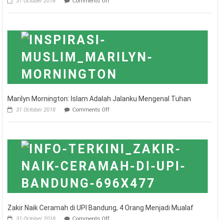
31 October 2018
Comments Off
Kagumi
Nabi
Muhammad
SAW,
Lopez
Casanova
Putuskan
Masuk
Islam
Marilyn Mornington: Islam Adalah Jalanku Mengenal Tuhan
on
31 October 2018
Comments Off
Marilyn
Mornington:
Islam
Adalah
Jalanku
Mengenal
Tuhan
Zakir Naik Ceramah di UPI Bandung, 4 Orang Menjadi Mualaf
on
31 October 2018
Comments Off