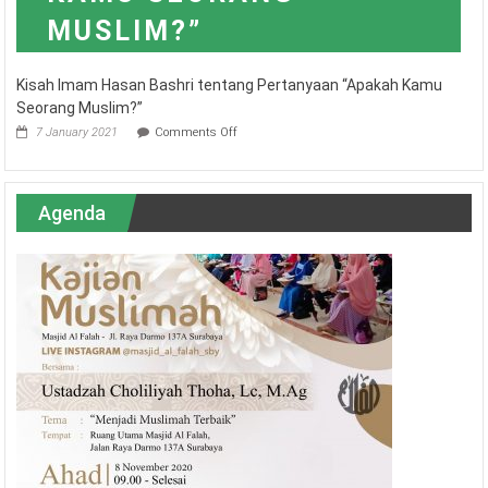
Kisah Imam Hasan Bashri tentang Pertanyaan “Apakah Kamu
Seorang Muslim?”
on
7 January 2021
Comments Off
Kisah
Imam
Hasan
Bashri
Agenda
tentang
Pertanyaan
“Apakah
Kamu
Seorang
Muslim?”