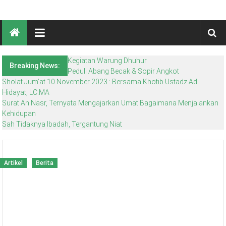
Skip
Takmir
to
content
Masjid
Al-
Kegiatan Warung Dhuhur
Breaking News:
Peduli Abang Becak & Sopir Angkot
Falah
Sholat Jum’at 10 November 2023 : Bersama Khotib Ustadz Adi
Hidayat, LC.MA
Surabaya
Surat An Nasr, Ternyata Mengajarkan Umat Bagaimana Menjalankan
Kehidupan
Sah Tidaknya Ibadah, Tergantung Niat
Artikel
Artikel
Artikel
Berita
Berita
Berita