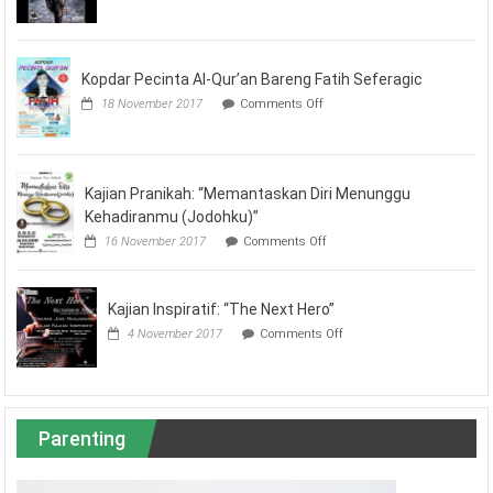
Call
For
Help,
Donation
For
Kopdar Pecinta Al-Qur’an Bareng Fatih Seferagic
Our
on
18 November 2017
Comments Off
Brothers
Kopdar
Ghouta
Pecinta
Al-
Qur’an
Bareng
Kajian Pranikah: “Memantaskan Diri Menunggu
Fatih
Kehadiranmu (Jodohku)”
Seferagic
on
16 November 2017
Comments Off
Kajian
Pranikah:
“Memantaskan
Diri
Kajian Inspiratif: “The Next Hero”
Menunggu
on
4 November 2017
Comments Off
Kehadiranmu
Kajian
(Jodohku)”
Inspiratif:
“The
Next
Hero”
Parenting